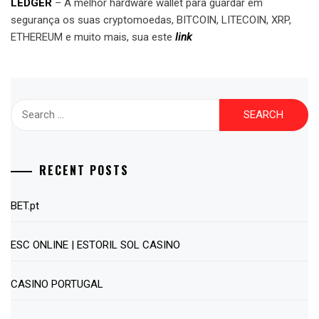
LEDGER
– A melhor hardware wallet para guardar em
segurança os suas cryptomoedas, BITCOIN, LITECOIN, XRP,
ETHEREUM e muito mais, sua este
link
Search
for:
RECENT POSTS
BET.pt
ESC ONLINE | ESTORIL SOL CASINO
CASINO PORTUGAL