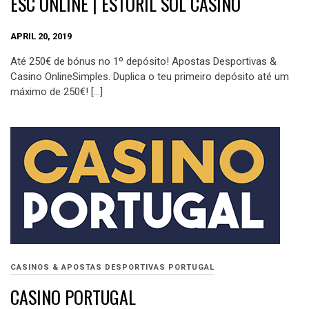
ESC ONLINE | ESTORIL SOL CASINO
APRIL 20, 2019
Até 250€ de bónus no 1º depósito! Apostas Desportivas &
Casino OnlineSimples. Duplica o teu primeiro depósito até um
máximo de 250€! […]
CASINOS & APOSTAS DESPORTIVAS PORTUGAL
CASINO PORTUGAL