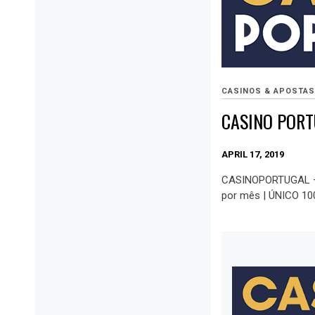
CASINOS & APOSTAS
CASINO POR
APRIL 17, 2019
CASINOPORTUGAL – 
por mês | ÚNICO 100