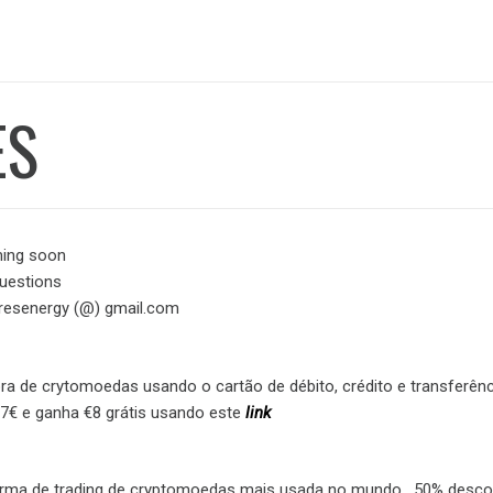
ES
ing soon
uestions
iresenergy (@) gmail.com
a de crytomoedas usando o cartão de débito, crédito e transferênc
87€ e ganha €8 grátis usando este
link
orma de trading de cryptomoedas mais usada no mundo , 50% desco