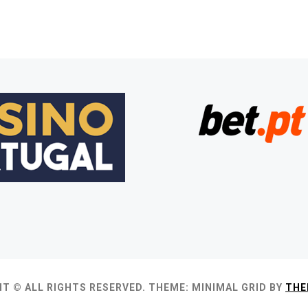
T © ALL RIGHTS RESERVED.
THEME: MINIMAL GRID BY
THE