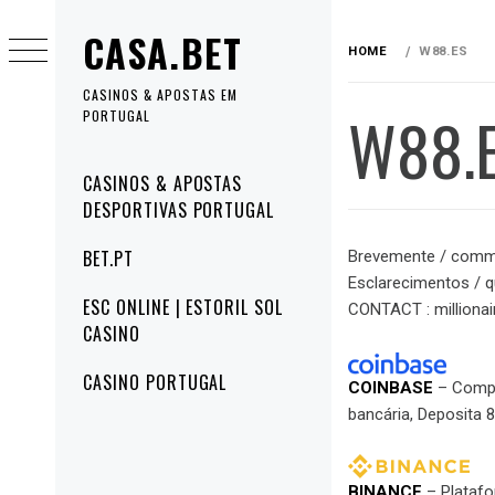
Skip
CASA.BET
to
HOME
W88.ES
content
CASINOS & APOSTAS EM
W88.
PORTUGAL
Primary
CASINOS & APOSTAS
Menu
DESPORTIVAS PORTUGAL
BET.PT
Brevemente / comm
Esclarecimentos / q
ESC ONLINE | ESTORIL SOL
CONTACT : milliona
CASINO
CASINO PORTUGAL
COINBASE
– Compr
bancária, Deposita 
BINANCE
– Plataf