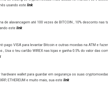
 mês usando este
link
ma de alavancagem até 100 vezes de BITCOIN , 10% desconto nas t
sando este
link
é-pago VISA para levantar Bitcoin e outras moedas na ATM e fazer
 , Usa o teu cartão WIREX nas lojas e ganha 0.5% do valor das co
nk
 hardware wallet para guardar em segurança os suas cryptomoedas
 XRP, ETHEREUM e muito mais, sua este
link