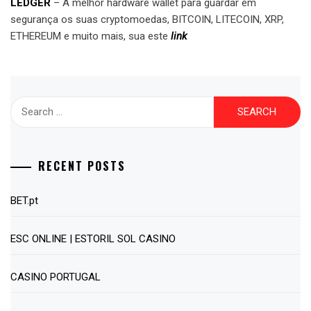
LEDGER
– A melhor hardware wallet para guardar em
segurança os suas cryptomoedas, BITCOIN, LITECOIN, XRP,
ETHEREUM e muito mais, sua este
link
Search
for:
RECENT POSTS
BET.pt
ESC ONLINE | ESTORIL SOL CASINO
CASINO PORTUGAL