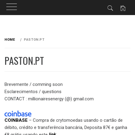
Skip
to
HOME
PASTON.PT
content
PASTON.PT
Brevemente / comming soon
Esclarecimentos / questions
CONTACT : millionairesenergy (@) gmail.com
COINBASE
– Compra de crytomoedas usando o cartão de
débito, crédito e transferência bancária, Deposita 87€ e ganha
€8 grátis usando este
link