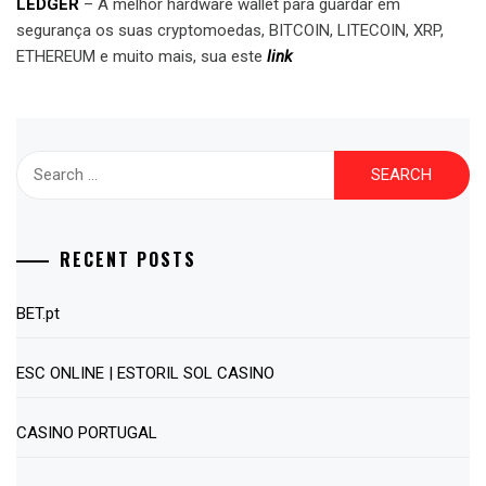
LEDGER
– A melhor hardware wallet para guardar em
segurança os suas cryptomoedas, BITCOIN, LITECOIN, XRP,
ETHEREUM e muito mais, sua este
link
Search
for:
RECENT POSTS
BET.pt
ESC ONLINE | ESTORIL SOL CASINO
CASINO PORTUGAL