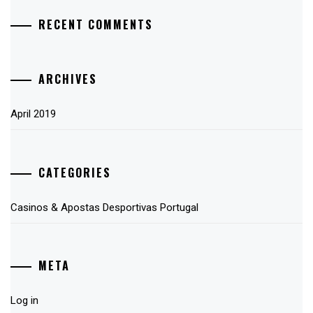
RECENT COMMENTS
ARCHIVES
April 2019
CATEGORIES
Casinos & Apostas Desportivas Portugal
META
Log in