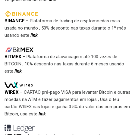
BINANCE
– Plataforma de trading de cryptomoedas mais
usada no mundo , 50% desconto nas taxas durante o 1º mês
usando este
link
BITMEX
– Plataforma de alavancagem até 100 vezes de
BITCOIN , 10% desconto nas taxas durante 6 meses usando
este
link
WIREX
– CARTÃO pré-pago VISA para levantar Bitcoin e outras
moedas na ATM e fazer pagamentos em lojas , Usa o teu
cartão WIREX nas lojas e ganha 0.5% do valor das compras em
Bitcoin, usa este
link