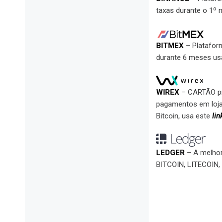
taxas durante o 1º
BITMEX
– Platafor
durante 6 meses u
WIREX
– CARTÃO pr
pagamentos em lojas
Bitcoin, usa este
li
LEDGER
– A melhor
BITCOIN, LITECOIN,