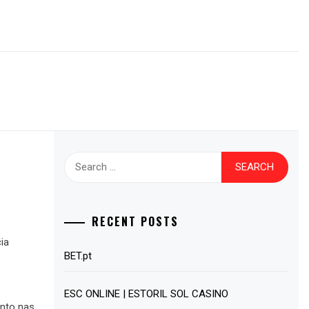
Search
for:
RECENT POSTS
ia
BET.pt
ESC ONLINE | ESTORIL SOL CASINO
nto nas