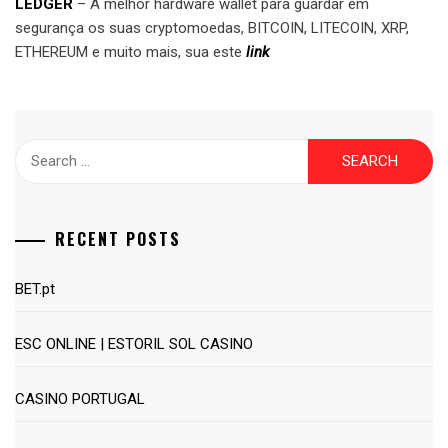
LEDGER
– A melhor hardware wallet para guardar em
segurança os suas cryptomoedas, BITCOIN, LITECOIN, XRP,
ETHEREUM e muito mais, sua este
link
Search
for:
RECENT POSTS
BET.pt
ESC ONLINE | ESTORIL SOL CASINO
CASINO PORTUGAL